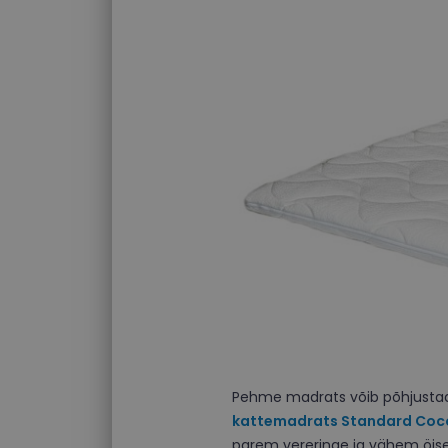
Pehme madrats võib põhjustada 
kattemadrats Standard Coc
parem vereringe ja vähem öisei