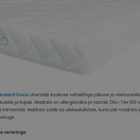
tandard Coco
ühendab kookose vahekihiga jäikuse ja viietsoonili
kusele ja kujule. Madrats on allergiavaba ja vastab Öko-Tex 100 s
inimestele. Madrats sobib ka ülekaalulistele, kuna jäik madrats
isatuge.
a vereringe