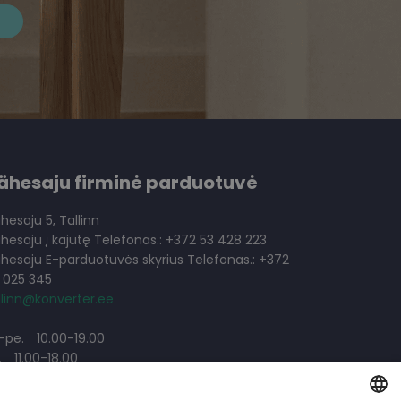
ähesaju firminė parduotuvė
hesaju 5, Tallinn
hesaju į kajutę Telefonas.: +372 53 428 223
hesaju E-parduotuvės skyrius Telefonas.: +372
 025 345
llinn@konverter.ee
.-pe.
10.00-19.00
.
11.00-18.00
.
11.00-18.00