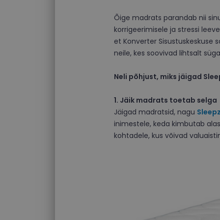
Õige madrats parandab nii sinu u
korrigeerimisele ja stressi le
et Konverter Sisustuskeskuse s
neile, kes soovivad lihtsalt s
Neli põhjust, miks jäigad Slee
1. Jäik madrats toetab selga
Jäigad madratsid, nagu
Sleep
inimestele, keda kimbutab alase
kohtadele, kus võivad valuaist