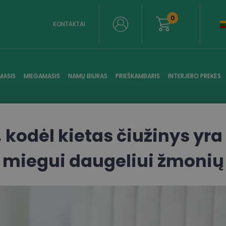
0
KONTAKTAI
MASIS
MIEGAMASIS
NAMŲ BIURAS
PRIEŠKAMBARIS
INTERJERO PREKĖS
, kodėl kietas čiužinys yra
miegui daugeliui žmonių