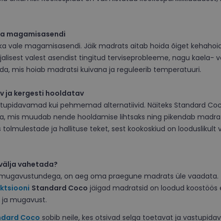
ema magamisasendi
 vale magamisasendi. Jäik madrats aitab hoida õiget kehahoiakut ni
isest valest asendist tingitud terviseprobleeme, nagu kaela- v
da, mis hoiab madratsi kuivana ja reguleerib temperatuuri.
v ja kergesti hooldatav
stupidavamad kui pehmemad alternatiivid. Näiteks Standard Co
a, mis muudab nende hooldamise lihtsaks ning pikendab madratsi
 tolmulestade ja hallituse teket, sest kookoskiud on looduslikul
välja vahetada?
ebamugavustundega, on aeg oma praegune madrats üle vaadata.
ektsiooni
Standard Coco
jäigad madratsid on loodud koostöös 
i ja mugavust.
ndard Coco
sobib neile, kes otsivad selga toetavat ja vastupida