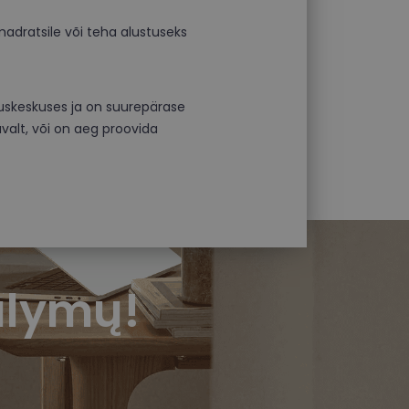
adratsile või teha alustuseks
utuskeskuses ja on suurepärase
valt, või on aeg proovida
ūlymų!