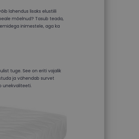
ib lahendus lisaks elustiili
le peale mõelnud? Tasub teada,
eemidega inimestele, aga ka
ist tuge. See on eriti vajalik
vestuda ja vähendab survet
 unekvaliteeti.