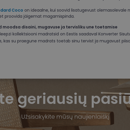
ndard Coco
on ideaalne, kui soovid lisatugevust olemasolevale m
 et proovida jäigemat magamispinda.
 moodsa disaini, mugavuse ja tervisliku une toetamise
Sleepzi kollektsiooni madratsid on Eestis saadaval Konverter Sis
e, kas su praegune madrats toetab sinu tervist ja mugavust piisa
te geriausių pasi
Užsisakykite mūsų naujienlaiškį