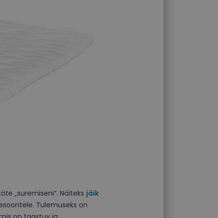
äte „suremiseni“. Näiteks
jäik
eresoontele. Tulemuseks on
mis on taastuv ja