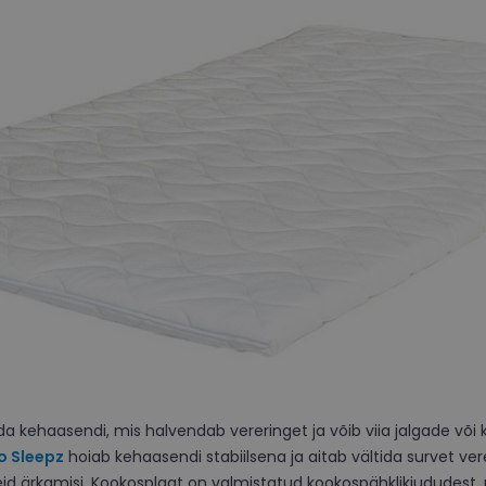
kehaasendi, mis halvendab vereringet ja võib viia jalgade või k
o Sleepz
hoiab kehaasendi stabiilsena ja aitab vältida survet v
d ärkamisi. Kookosplaat on valmistatud kookospähklikiududest, 