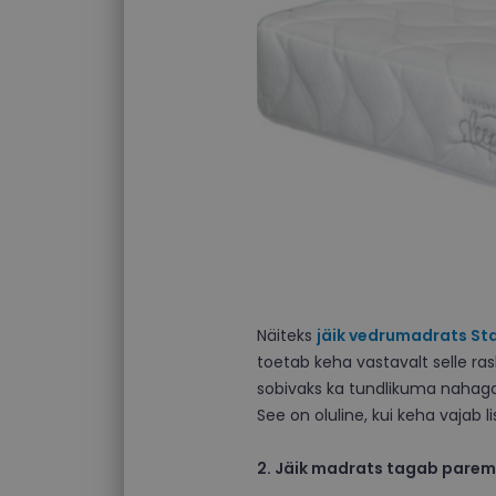
Näiteks
jäik vedrumadrats S
toetab keha vastavalt selle ras
sobivaks ka tundlikuma nahaga 
See on oluline, kui keha vajab l
2. Jäik madrats tagab parem