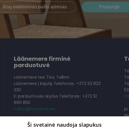
Läänemere firminė
T
parduotuvė
Tä
Läänemere tee 74a, Tallinn
Tä
Läänemere į kajutę Telefonas.: +372 53 823
Tä
330
53
E-parduotuvės skyrius Telefonas.: +372 51
ta
990 856
tallinn@konverter.ee
pi
še
pi.-ke.
10.00-19.00
se
Ši svetainė naudoja slapukus
pe.
10.00-18.00