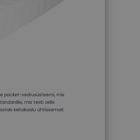
se
pocket
-vedrusüsteemi, mis
tandardile, mis teeb selle
 jaotab kehakaalu ühtlasemalt.