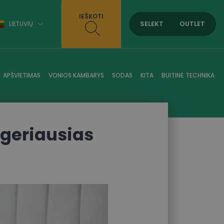
IEŠKOTI
SELEKT
OUTLET
LIETUVIŲ
APŠVIETIMAS
VONIOS KAMBARYS
SODAS
KITA
BUITINĖ TECHNIKA
 geriausias