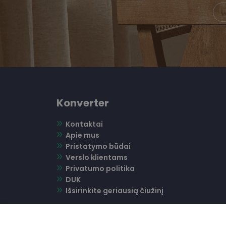
Konverter
Kontaktai
Apie mus
Pristatymo būdai
Verslo klientams
Privatumo politika
DUK
Išsirinkite geriausią čiužinį