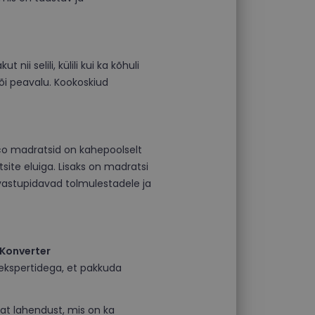
i selili, külili kui ka kõhuli
õi peavalu. Kookoskiud
co madratsid on kahepoolselt
te eluiga. Lisaks on madratsi
t vastupidavad tolmulestadele ja
Konverter
ekspertidega, et pakkuda
vat lahendust, mis on ka