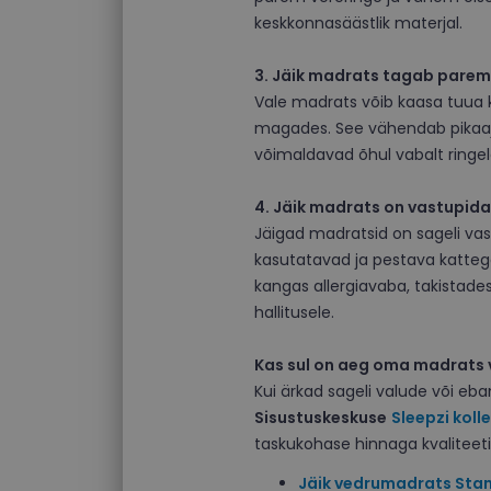
keskkonnasäästlik materjal.
3. Jäik madrats tagab par
Vale madrats võib kaasa tuua ka
magades. See vähendab pikaajal
võimaldavad õhul vabalt ringel
4. Jäik madrats on vastupida
Jäigad madratsid on sageli va
kasutatavad ja pestava katteg
kangas allergiavaba, takistades
hallitusele.
Kas sul on aeg oma madrats 
Kui ärkad sageli valude või 
Sisustuskeskuse
Sleepzi koll
taskukohase hinnaga kvaliteet
Jäik vedrumadrats Sta