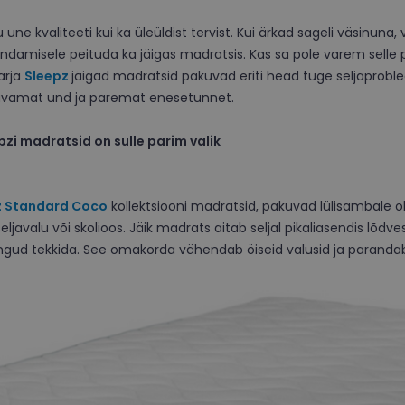
ne kvaliteeti kui ka üleüldist tervist. Kui ärkad sageli väsinuna, võ
evendamisele peituda ka jäigas madratsis. Kas sa pole varem sel
arja
Sleepz
jäigad madratsid pakuvad eriti head tuge seljaprobl
ügavamat und ja paremat enesetunnet.
pzi madratsid on sulle parim valik
z
Standard Coco
kollektsiooni madratsid, pakuvad lülisambale olul
ljavalu või skolioos. Jäik madrats aitab seljal pikaliasendis lõd
ingud tekkida. See omakorda vähendab öiseid valusid ja parandab