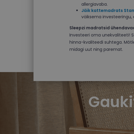
allergiavaba.
Jäik kattemadrats Sta
väiksema investeeringu,
Sleepzi madratsid ühendavad
Investeeri oma unekvaliteeti! 
hinna-kvaliteedi suhtega. Mõtl
midagi uut ning paremat.
Gauki