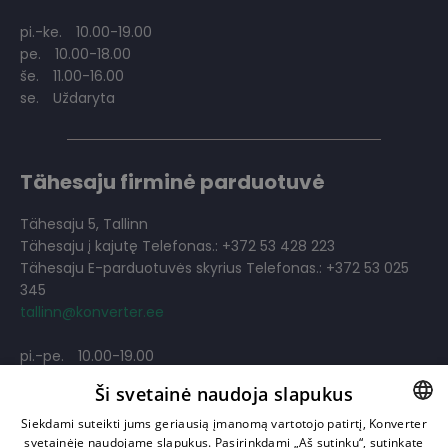
pi.-ke.
10.00-19.00
pe.
10.00-18.00
še.
11.00-16.00
se.
Uždaryta
Tähesaju firminė parduotuvė
Tähesaju 5, Tallinn
Tähesaju į kajutę Telefonas.: +372 53 428 223
Tähesaju E-parduotuvės skyrius Telefonas.: +372 53 025
345
tallinn@konverter.ee
pi.-pe.
10.00-19.00
še.
11.00-18.00
Ši svetainė naudoja slapukus
se.
11.00-18.00
Siekdami suteikti jums geriausią įmanomą vartotojo patirtį, Konverter
svetainėje naudojame slapukus. Pasirinkdami „Aš sutinku“, sutinkate
LITHUANIAN