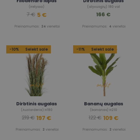
Filodendro lapas
Dirbtinis augalas
(Helyssa)
(alyvuogių) 180 val
5 €
166 €
7 €
Prieinamumas:
24
vienetai
Prieinamumas:
4
vienetai
-10%
Selekt sale
-11%
Selekt sale
Dirbtinis augalas
Bananų augalas
(Austorderia) H180
(bananas) H210
197 €
109 €
219 €
122 €
Prieinamumas:
2
vienetai
Prieinamumas:
2
vienetai