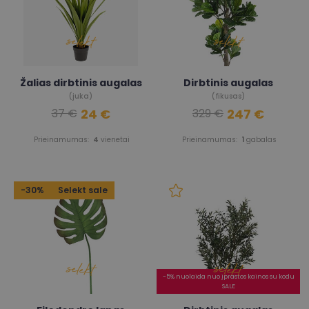
Žalias dirbtinis augalas
Dirbtinis augalas
(juka)
(fikusas)
24 €
247 €
37 €
329 €
Prieinamumas:
4
vienetai
Prieinamumas:
1
gabalas
-30%
Selekt sale
-5% nuolaida nuo įprastos kainos su kodu
SALE