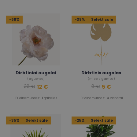
-68%
-38%
Selekt sale
Dirbtiniai augalai
Dirbtinis augalas
(aguonos)
(miesto gamta)
12 €
5 €
38 €
8 €
Prieinamumas:
1
gabalas
Prieinamumas:
4
vienetai
-35%
Selekt sale
-25%
Selekt sale