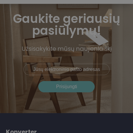
Gaukite geriausių
pasiūlymų!
Užsisakykite mūsų naujienlaiškį
Konverter