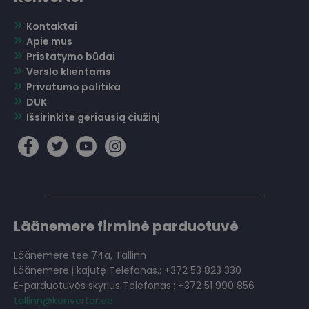
Kontaktai
Apie mus
Pristatymo būdai
Verslo klientams
Privatumo politika
DUK
Išsirinkite geriausią čiužinį
Läänemere firminė parduotuvė
Läänemere tee 74a, Tallinn
Läänemere į kajutę Telefonas.: +372 53 823 330
E-parduotuvės skyrius Telefonas.: +372 51 990 856
tallinn@konverter.ee