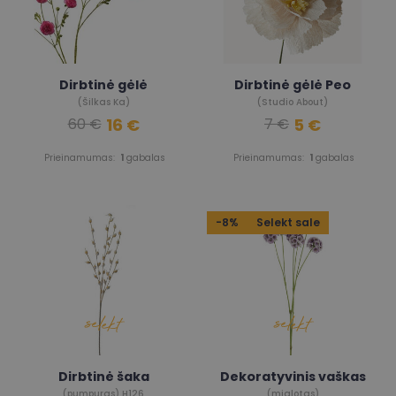
Dirbtinė gėlė
Dirbtinė gėlė Peo
(Šilkas Ka)
(Studio About)
16 €
5 €
60 €
7 €
Prieinamumas:
1
gabalas
Prieinamumas:
1
gabalas
-8%
Selekt sale
Dirbtinė šaka
Dekoratyvinis vaškas
(pumpuras) H126
(miglotas)