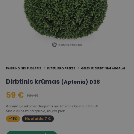
PAGRINDINIS PUSLAPIS
INTERJERO PREKĖS
GĖLĖS IR DIRBTINIAI AUGALAI
Dirbtinis krūmas
(Aptenia) D38
59 €
66 €
Gamintojo rekomenduojama mažmeninė kaina: 66.00 €
Šios akcijos kaina galioja, kol yra prekių
-11%
Nuolaida 7 €