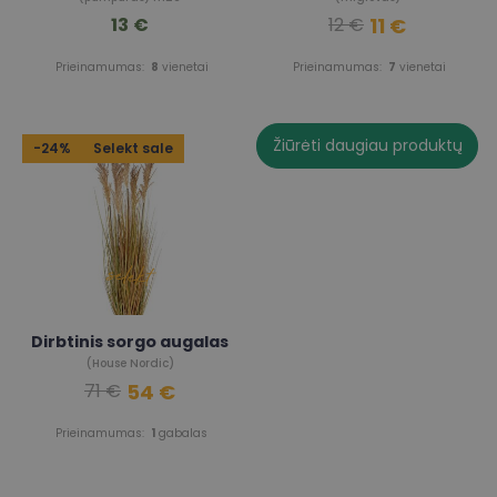
13 €
11 €
12 €
Prieinamumas:
8
vienetai
Prieinamumas:
7
vienetai
Žiūrėti daugiau produktų
-24%
Selekt sale
Dirbtinis sorgo augalas
(House Nordic)
54 €
71 €
Prieinamumas:
1
gabalas