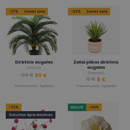
-27%
Selekt sale
-33%
Selekt sale
Dirbtinis augalas
Žaliai pilkas dirbtinis
augalas
(Palma)
(Palmera)
90 €
124 €
8 €
12 €
Prieinamumas:
1
gabalas
Prieinamumas:
1
gabalas
-73%
NAUJA
-30%
Galutinis išpardavimas