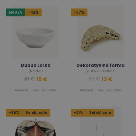
NAUJA
-42%
-57%
Dubuo Lorka
Dekoratyvinė forma
(Nordal)
(disko kruasanas)
15 €
13 €
26 €
30 €
Prieinamumas:
1
gabalas
Prieinamumas:
1
gabalas
-35%
Selekt sale
-21%
Selekt sale