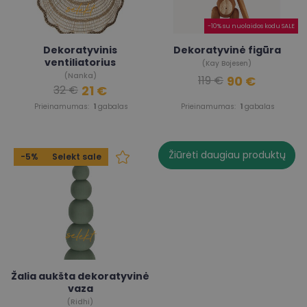
-10% su nuolaidos kodu SALE
Dekoratyvinis
Dekoratyvinė figūra
ventiliatorius
(Kay Bojesen)
(Nanka)
90 €
119 €
21 €
32 €
Prieinamumas:
1
gabalas
Prieinamumas:
1
gabalas
Žiūrėti daugiau produktų
-5%
Selekt sale
Žalia aukšta dekoratyvinė
vaza
(Ridhi)