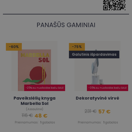
PANAŠŪS GAMINIAI
-60%
-75%
Galutinis išpardavimas
-25% su nuolaidos kodu SALE
-35% su nuolaidos kodu SALE
Paveikslėlių knyga
Dekoratyvinė virvė
Marbella Sol
(Assouline)
57 €
231 €
48 €
116 €
Prieinamumas:
1
gabalas
Prieinamumas:
1
gabalas