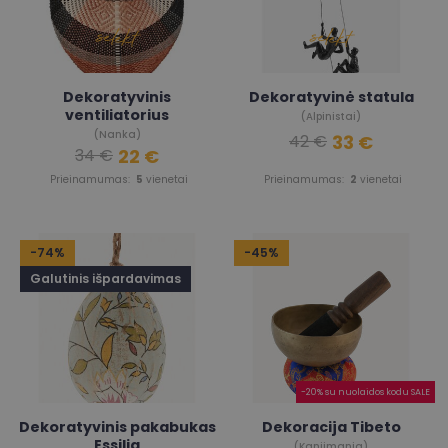
Dekoratyvinis
Dekoratyvinė statula
ventiliatorius
(Alpinistai)
(Nanka)
33 €
42 €
22 €
34 €
Prieinamumas:
5
vienetai
Prieinamumas:
2
vienetai
-74%
-45%
Galutinis išpardavimas
-20% su nuolaidos kodu SALE
Dekoratyvinis pakabukas
Dekoracija Tibeto
Essilia
(Kanjimania)