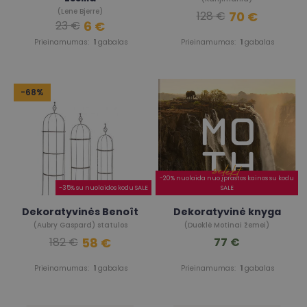
(Lene Bjerre)
70 €
128 €
6 €
23 €
Prieinamumas:
1
gabalas
Prieinamumas:
1
gabalas
-68%
-20% nuolaida nuo įprastos kainos su kodu
-35% su nuolaidos kodu SALE
SALE
Dekoratyvinės Benoît
Dekoratyvinė knyga
(Aubry Gaspard) statulos
(Duoklė Motinai žemei)
58 €
77 €
182 €
Prieinamumas:
1
gabalas
Prieinamumas:
1
gabalas