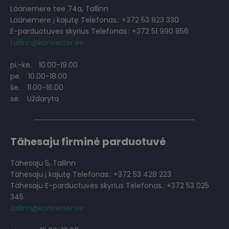
Läänemere tee 74a, Tallinn
Läänemere į kajutę Telefonas.: +372 53 823 330
E-parduotuvės skyrius Telefonas.: +372 51 990 856
tallinn@konverter.ee
pi.-ke.
10.00-19.00
pe.
10.00-18.00
še.
11.00-16.00
se.
Uždaryta
Tähesaju firminė parduotuvė
Tähesaju 5, Tallinn
Tähesaju į kajutę Telefonas.: +372 53 428 223
Tähesaju E-parduotuvės skyrius Telefonas.: +372 53 025
345
tallinn@konverter.ee