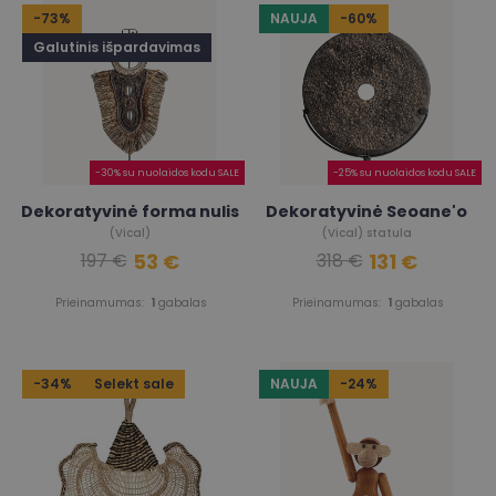
-73%
NAUJA
-60%
Galutinis išpardavimas
-30% su nuolaidos kodu SALE
-25% su nuolaidos kodu SALE
Dekoratyvinė forma nulis
Dekoratyvinė Seoane'o
(Vical)
(Vical) statula
53 €
131 €
197 €
318 €
Prieinamumas:
1
gabalas
Prieinamumas:
1
gabalas
-34%
Selekt sale
NAUJA
-24%