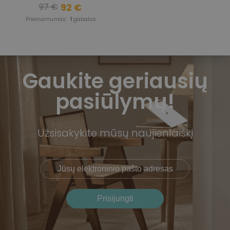
92 €
97 €
Prieinamumas:
1
gabalas
Gaukite geriausių
pasiūlymų!
Užsisakykite mūsų naujienlaiškį