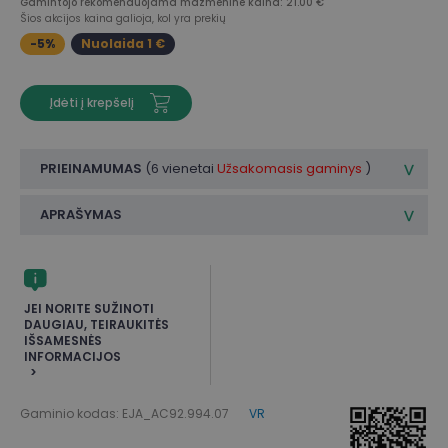
Gamintojo rekomenduojama mažmeninė kaina: 21.00 €
Šios akcijos kaina galioja, kol yra prekių
-5%
Nuolaida 1 €
Įdėti į krepšelį
PRIEINAMUMAS
(
6 vienetai
Užsakomasis gaminys
)
APRAŠYMAS
JEI NORITE SUŽINOTI
DAUGIAU, TEIRAUKITĖS
IŠSAMESNĖS
INFORMACIJOS
Gaminio kodas: EJA_AC92.994.07
VR