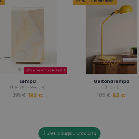
%
-21%
Selekt sale
-20% su nuolaidos kodu SALE
Lempa
Geltona lempa
(Taria Brick Medium)
(Lincon)
192 €
83 €
399 €
105 €
Žiūrėti daugiau produktų