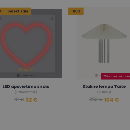
%
Selekt sale
-60%
-25% su nuolaidos ko
LED apšvietimo širdis
Stalinė lempa Taite
(Candyshock)
(blomus)
32 €
104 €
41 €
252 €