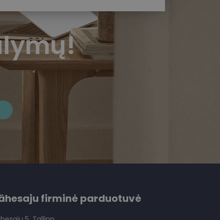
ūlymų!
ähesaju firminė parduotuvė
hesaju 5, Tallinn