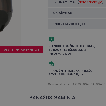
PRIEINAMUMAS
(
Nėra sandėlyje
)
APRAŠYMAS
Produktų variacijos
JEI NORITE SUŽINOTI DAUGIAU,
TEIRAUKITĖS IŠSAMESNĖS
-10% su nuolaidos kodu SALE
INFORMACIJOS
PRANEŠKITE MAN, KAI PREKĖS
ATKELIAUS Į SANDĖLĮ.
Gaminio kodas: DEQ26IFS64564-99486
PANAŠŪS GAMINIAI