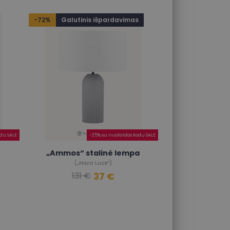
-72%
Galutinis išpardavimas
du SALE
-25% su nuolaidos kodu SALE
„Ammos“ stalinė lempa
(„Nova Luce“)
37 €
131 €