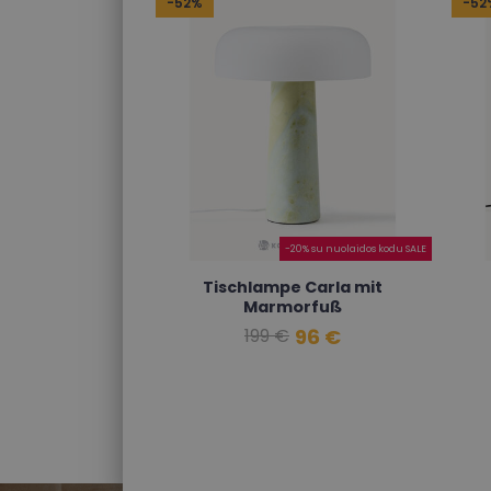
-52%
-52
-20% su nuolaidos kodu SALE
Tischlampe Carla mit
Marmorfuß
96 €
199 €