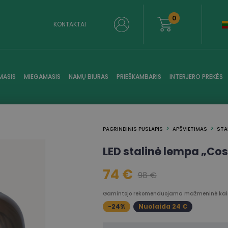
0
KONTAKTAI
MASIS
MIEGAMASIS
NAMŲ BIURAS
PRIEŠKAMBARIS
INTERJERO PREKĖS
PAGRINDINIS PUSLAPIS
APŠVIETIMAS
STA
LED stalinė lempa „Co
74 €
98 €
Gamintojo rekomenduojama mažmeninė kain
-24%
Nuolaida 24 €