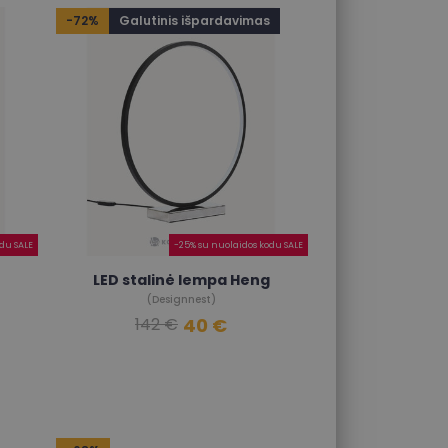
-72%
Galutinis išpardavimas
odu SALE
-25% su nuolaidos kodu SALE
LED stalinė lempa Heng
(Designnest)
40 €
142 €