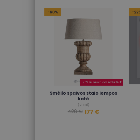
-60%
-22
-25% su nuolaidos kodu SALE
Smėlio spalvos stalo lempos
katė
(Vical)
177 €
428 €