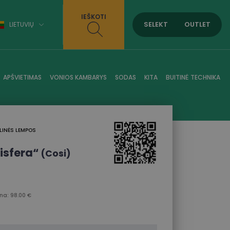
IEŠKOTI
SELEKT
OUTLET
LIETUVIŲ
APŠVIETIMAS
VONIOS KAMBARYS
SODAS
KITA
BUITINĖ TECHNIKA
LINĖS LEMPOS
sisfera“
(Cosi)
a: 98.00 €