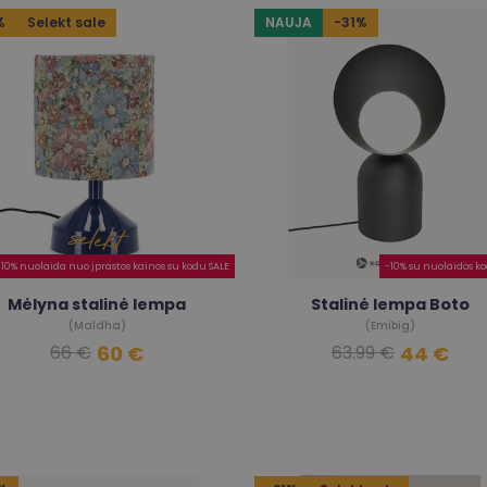
%
Selekt sale
NAUJA
-31%
-10% nuolaida nuo įprastos kainos su kodu SALE
-10% su nuolaidos k
Mėlyna stalinė lempa
Stalinė lempa Boto
(Maldha)
(Emibig)
60 €
44 €
66 €
63.99 €