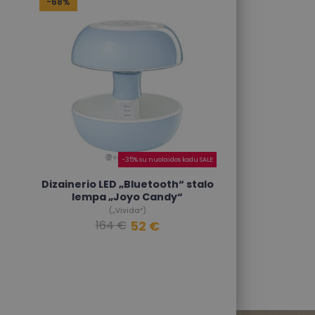
-68%
-35% su nuolaidos kodu SALE
Dizainerio LED „Bluetooth“ stalo
lempa „Joyo Candy“
(„Vivida“)
52 €
164 €