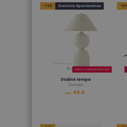
-72%
Galutinis išpardavimas
-10
-25% su nuolaidos kodu SALE
Stalinė lempa
(Danielle)
49 €
Nuo