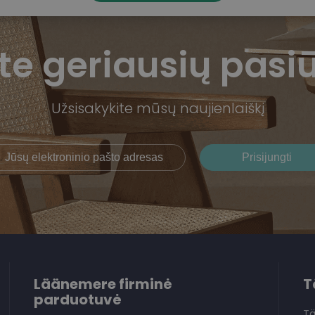
te geriausių pasi
Užsisakykite mūsų naujienlaiškį
Läänemere firminė
T
parduotuvė
Tä