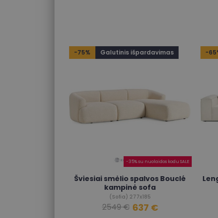
-75%
Galutinis išpardavimas
-65
-35% su nuolaidos kodu SALE
Šviesiai smėlio spalvos Bouclé
Len
kampinė sofa
(Sofia) 277x185
637 €
2549 €