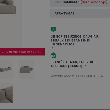
PRIEINAMUMAS
(
Nėra sandėlyje
)
APRAŠYMAS
JEI NORITE SUŽINOTI DAUGIAU,
TEIRAUKITĖS IŠSAMESNĖS
INFORMACIJOS
-20% su nuolaidos kodu SALE
PRANEŠKITE MAN, KAI PREKĖS
ATKELIAUS Į SANDĖLĮ.
Gaminio kodas: DEO0DOM01-492-A