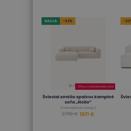
NAUJA
-32%
-32
-10% su nuolaidos kodu SALE
Šviesiai smėlio spalvos kampinė
Švie
sofa „Nolio“
(Cosmopolitan Design)
1911 €
2799 €