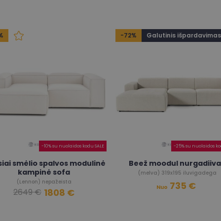
%
-72%
Galutinis išpardavimas
-10% su nuolaidos kodu SALE
-25% su nuolaidos ko
siai smėlio spalvos modulinė
Beež moodul nurgadiiv
kampinė sofa
(melva) 319x195 iluvigadega
(Lennon) nepažeista
735 €
Nuo
1808 €
2649 €