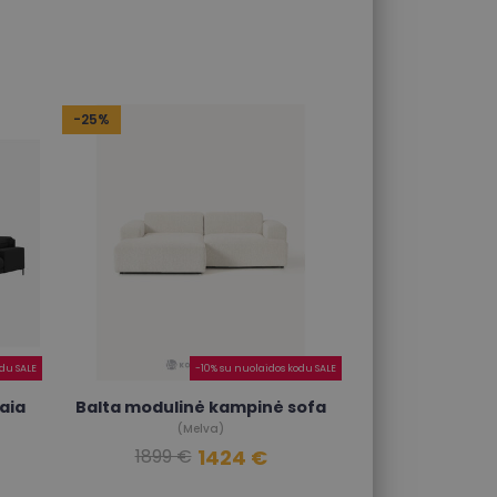
-25%
du SALE
-10% su nuolaidos kodu SALE
aia
Balta modulinė kampinė sofa
(Melva)
1424 €
1899 €