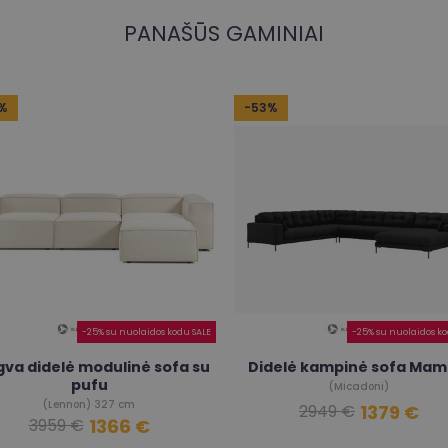
PANAŠŪS GAMINIAI
%
-53%
-25% su nuolaidos kodu SALE
-25% su nuolaidos ko
gva didelė modulinė sofa su
Didelė kampinė sofa Mam
pufu
(Micadoni)
(Lennon) 327 cm
1379 €
2949 €
1366 €
3959 €