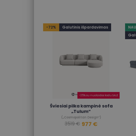
-72%
Galutinis išpardavimas
NAU
Gal
-25% su nuolaidos kodu SALE
Šviesiai pilka kampinė sofa
„Tulum“
(„Cosmopolitan Design“)
977 €
3519 €