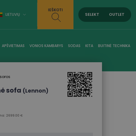
IEŠKOTI
SELEKT
OUTLET
LIETUVIŲ
APŠVIETIMAS
VONIOS KAMBARYS
SODAS
KITA
BUITINĖ TECHNIKA
 SOFOS
nė sofa
(Lennon)
a: 2699.00 €