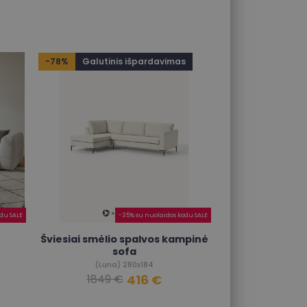
-78%
Galutinis išpardavimas
du SALE
-35% su nuolaidos kodu SALE
Šviesiai smėlio spalvos kampinė
sofa
(Luna) 280x184
416 €
1849 €