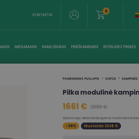
0
KONTAKTAI
MASIS
MIEGAMASIS
NAMŲ BIURAS
PRIEŠKAMBARIS
INTERJERO PREKĖS
PAGRINDINIS PUSLAPIS
SOFOS
KAMPINĖS
Pilka modulinė kampi
1661 €
2699 €
Gamintojo rekomenduojama mažmeninė kain
-38%
Nuolaida 1038 €