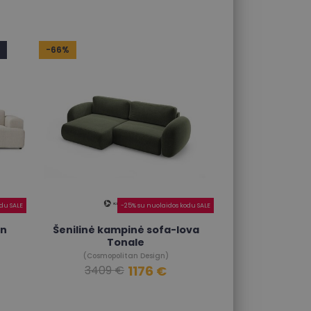
-66%
du SALE
-25% su nuolaidos kodu SALE
an
Šenilinė kampinė sofa-lova
Tonale
(Cosmopolitan Design)
1176 €
3409 €