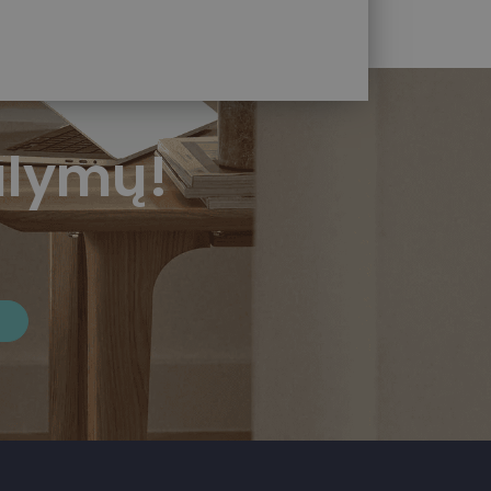
ūlymų!