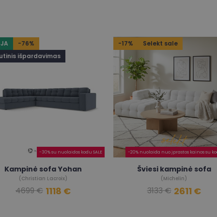
JA
-76%
-17%
Selekt sale
utinis išpardavimas
-30% su nuolaidos kodu SALE
-20% nuolaida nuo įprastos kainos su ko
Kampinė sofa Yohan
Šviesi kampinė sofa
(Christian Lacroix)
(Michelin)
1118 €
2611 €
4699 €
3133 €