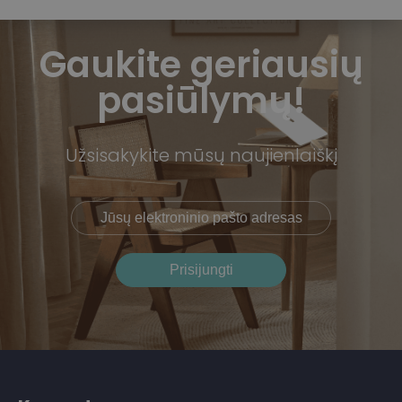
Gaukite geriausių
pasiūlymų!
Užsisakykite mūsų naujienlaiškį