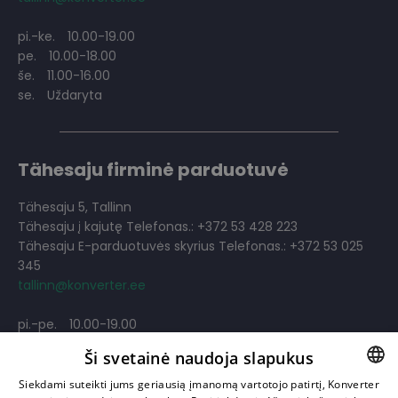
pi.-ke.
10.00-19.00
pe.
10.00-18.00
še.
11.00-16.00
se.
Uždaryta
Tähesaju firminė parduotuvė
Tähesaju 5, Tallinn
Tähesaju į kajutę Telefonas.: +372 53 428 223
Tähesaju E-parduotuvės skyrius Telefonas.: +372 53 025
345
tallinn@konverter.ee
pi.-pe.
10.00-19.00
še.
11.00-18.00
Ši svetainė naudoja slapukus
se.
11.00-18.00
Siekdami suteikti jums geriausią įmanomą vartotojo patirtį, Konverter