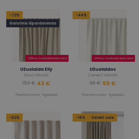
-72%
-44%
Galutinis išpardavimas
-25% su nuolaidos kodu SALE
-20% su nuolaidos kodu SALE
Užuolaida Elly
Užuolaidos
(Ellos) 145x250
(Jensen) 130x300
43 €
55 €
153 €
99 €
Prieinamumas:
1
gabalas
Prieinamumas:
1
gabalas
-52%
-16%
Selekt sale