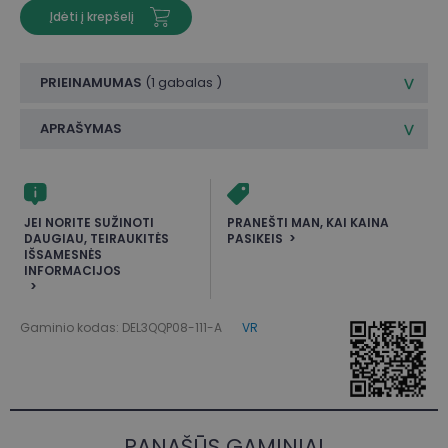
Įdėti į krepšelį
PRIEINAMUMAS
(
1 gabalas
)
APRAŠYMAS
JEI NORITE SUŽINOTI
PRANEŠTI MAN, KAI KAINA
DAUGIAU, TEIRAUKITĖS
PASIKEIS
IŠSAMESNĖS
INFORMACIJOS
Gaminio kodas: DEL3QQP08-111-A
VR
PANAŠŪS GAMINIAI