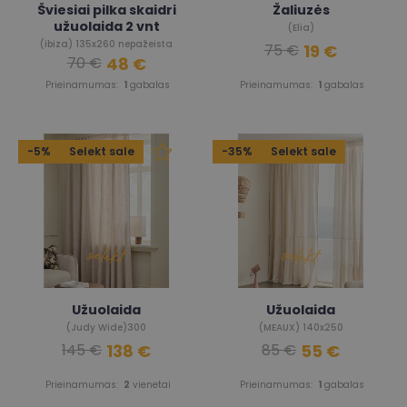
Šviesiai pilka skaidri
Žaliuzės
užuolaida 2 vnt
(Elia)
(ibiza) 135x260 nepažeista
19 €
75 €
48 €
70 €
Prieinamumas:
1
gabalas
Prieinamumas:
1
gabalas
-5%
Selekt sale
-35%
Selekt sale
Užuolaida
Užuolaida
(Judy Wide)300
(MEAUX) 140x250
138 €
55 €
145 €
85 €
Prieinamumas:
2
vienetai
Prieinamumas:
1
gabalas