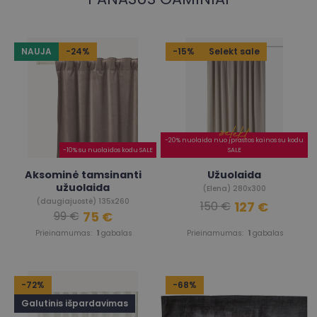
NAUJA
-24%
-15%
Selekt sale
-20% nuolaida nuo įprastos kainos su kodu
-10% su nuolaidos kodu SALE
SALE
Aksominė tamsinanti
Užuolaida
užuolaida
(Elena) 280x300
(daugiajuostė) 135x260
127 €
150 €
75 €
99 €
Prieinamumas:
1
gabalas
Prieinamumas:
1
gabalas
-72%
-68%
Galutinis išpardavimas