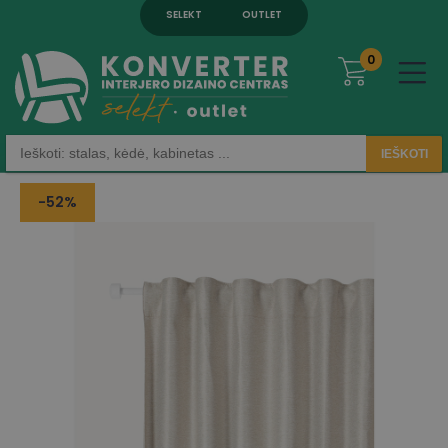
SELEKT
OUTLET
0
IEŠKOTI
-52%