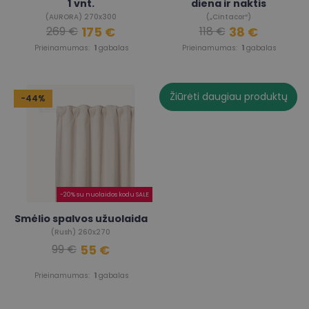
1 vnt.
diena ir naktis
(AURORA) 270x300
(„Cintacor“)
175 €
38 €
269 €
118 €
Prieinamumas:
1
gabalas
Prieinamumas:
1
gabalas
Žiūrėti daugiau produktų
-44%
-20% su nuolaidos kodu SALE
Smėlio spalvos užuolaida
(Rush) 260x270
55 €
99 €
Prieinamumas:
1
gabalas