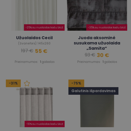
-25% su nuolaidos kodu SALE
-35% su nuolaidos kodu SALE
Užuolaidos Cecil
Juoda aksominė
susukama užuolaida
(Svanefors) 145x260
„Samita“
55 €
197 €
30 €
93 €
(Jotex)
Prieinamumas:
1
gabalas
Prieinamumas:
1
gabalas
-31%
-75%
Galutinis išpardavimas
-10% su nuolaidos kodu SALE