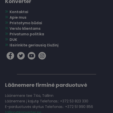
Konverter
Kontaktai
Apie mus
Pristatymo būdai
Verslo klientams
Privatumo politika
DUK
Išsirinkite geriausią čiužinį
Läänemere firminė parduotuvė
Läänemere tee 74a, Tallinn
Läänemere į kajutę Telefonas.: +372 53 823 330
E-parduotuvės skyrius Telefonas.: +372 51 990 856
tallinn@konverter.ee