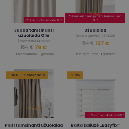
-20% nuolaida nuo įprastos kainos su kodu
-20% su nuolaidos kodu SALE
SALE
Juoda tamsinanti
Užuolaida
užuolaida Olle
(smėlio spalvos) 260x300
(Svanefors) 140x280
137 €
164 €
79 €
164 €
Prieinamumas:
1
gabalas
Prieinamumas:
1
gabalas
-35%
Selekt sale
-68%
-35% su nuolaidos kodu SALE
Plati tamsinanti užuolaida
Balta žaliuzė „Easyfix“