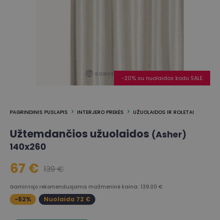
-20% su nuolaidos kodu SALE
PAGRINDINIS PUSLAPIS
INTERJERO PREKĖS
UŽUOLAIDOS IR ROLETAI
Užtemdančios užuolaidos
(Asher)
140x260
67 €
139 €
Gamintojo rekomenduojama mažmeninė kaina: 139.00 €
-52%
Nuolaida 72 €