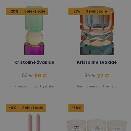
-20%
Selekt sale
-21%
Selekt sale
Krištolinė žvakidė
Krištolinė žvakidė
66 €
27 €
83 €
34 €
Prieinamumas:
1
gabalas
Prieinamumas:
6
vienetai
-6%
Selekt sale
-66%