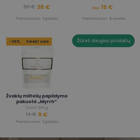
38 €
15 €
50 €
Nuo
Prieinamumas:
1
gabalas
Prieinamumas:
2
vienetai
Žiūrėti daugiau produktų
-36%
Selekt sale
Žvakių miltelių papildymo
pakuotė „Myrrh“
(Vivin) 330 g
9 €
14 €
Prieinamumas:
1
gabalas