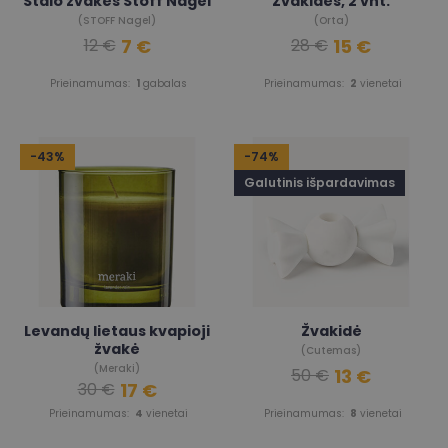
Stalo žvakės Stoff Nagel
Žvakidės, 2 vnt.
(STOFF Nagel)
(Orta)
7 €
15 €
12 €
28 €
Prieinamumas:
1
gabalas
Prieinamumas:
2
vienetai
-43%
-74%
Galutinis išpardavimas
Levandų lietaus kvapioji
Žvakidė
žvakė
(Cutemas)
(Meraki)
13 €
50 €
17 €
30 €
Prieinamumas:
4
vienetai
Prieinamumas:
8
vienetai