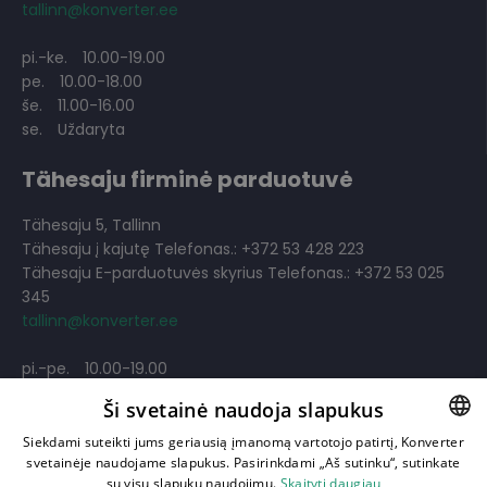
tallinn@konverter.ee
pi.-ke.
10.00-19.00
pe.
10.00-18.00
še.
11.00-16.00
se.
Uždaryta
Tähesaju firminė parduotuvė
Tähesaju 5, Tallinn
Tähesaju į kajutę Telefonas.: +372 53 428 223
Tähesaju E-parduotuvės skyrius Telefonas.: +372 53 025
345
tallinn@konverter.ee
pi.-pe.
10.00-19.00
še.
11.00-18.00
Ši svetainė naudoja slapukus
se.
11.00-18.00
Siekdami suteikti jums geriausią įmanomą vartotojo patirtį, Konverter
svetainėje naudojame slapukus. Pasirinkdami „Aš sutinku“, sutinkate
LITHUANIAN
Filtruoti sandėlyje esančius gaminius
su visų slapukų naudojimu.
Skaityti daugiau