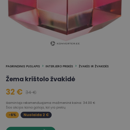
PAGRINDINIS PUSLAPIS
INTERJERO PREKĖS
ŽVAKĖS IR ŽVAKIDĖS
Žema krištolo žvakidė
32 €
34 €
Gamintojo rekomenduojama mažmeninė kaina: 34.00 €
Šios akcijos kaina galioja, kol yra prekių
-6%
Nuolaida 2 €