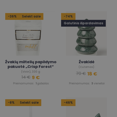
-36%
Selekt sale
-74%
Galutinis išpardavimas
Žvakių miltelių papildymo
Žvakidė
pakuotė „Crisp Forest“
(Cutemas)
(Vivin), 330 g
18 €
70 €
9 €
14 €
Prieinamumas:
1
gabalas
Prieinamumas:
3
vienetai
-8%
Selekt sale
-46%