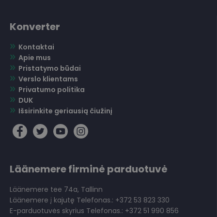
Konverter
Kontaktai
Apie mus
Pristatymo būdai
Verslo klientams
Privatumo politika
DUK
Išsirinkite geriausią čiužinį
Läänemere firminė parduotuvė
Läänemere tee 74a, Tallinn
Läänemere į kajutę Telefonas.: +372 53 823 330
E-parduotuvės skyrius Telefonas.: +372 51 990 856