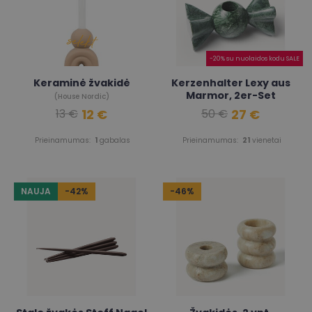
-20% su nuolaidos kodu SALE
Keraminė žvakidė
Kerzenhalter Lexy aus
Marmor, 2er-Set
(House Nordic)
12 €
27 €
13 €
50 €
Prieinamumas:
1
gabalas
Prieinamumas:
21
vienetai
NAUJA
-42%
-46%