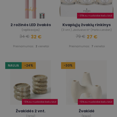
-35% su nuolaidos kodu SALE
2 rožinės LED žvakės
Kvapiųjų žvakių rinkinys
(replikacijos)
(3 vnt.) „Exclusive III“ (Parks London)
32 €
27 €
34 €
79 €
Prieinamumas:
2
vienetai
Prieinamumas:
7
vienetai
NAUJA
-24%
-30%
-10% su nuolaidos kodu SALE
-10% su nuolaidos kodu SALE
Žvakidės 2 vnt.
Žvakidė
(Orta)
(Koya)