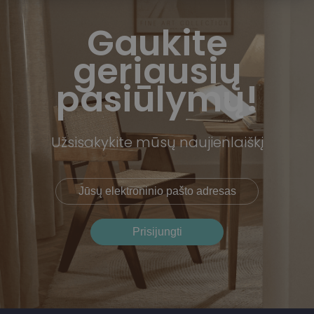
Gaukite
geriausių
pasiūlymų!
Užsisakykite mūsų naujienlaiškį